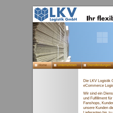
Home
Unternehmen
Dienstleistungen
Die LKV Logistik G
eCommerce Logist
Wir sind ein Dien
und Fulfillment f
Fanshops, Kundenc
unsere Kunden die
Lieferanten bis z